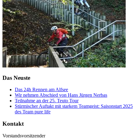
Das Neuste
Das 24h Rennen am Alfsee
Wir nehmen Abschied von Hans Jürgen Nerbas
Teilnahme an der 25. Teuto Tour
Stürmischer Auftakt mit starkem Teamgeist: Saisonstart 2025
des Team pure life
Kontakt
Vorstandsvorsitzender