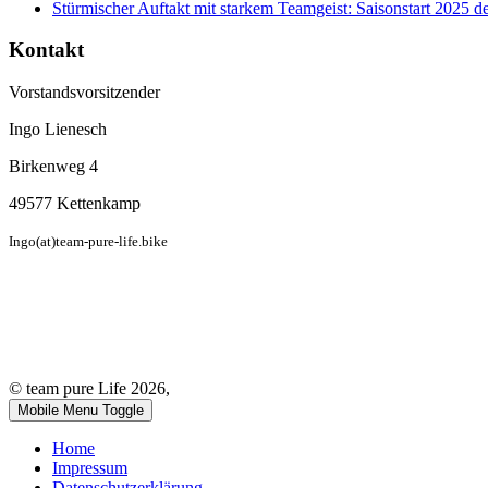
Stürmischer Auftakt mit starkem Teamgeist: Saisonstart 2025 de
Kontakt
Vorstandsvorsitzender
Ingo Lienesch
Birkenweg 4
49577 Kettenkamp
Ingo(at)team-pure-life.bike
© team pure Life 2026,
Mobile Menu Toggle
Home
Impressum
Datenschutzerklärung