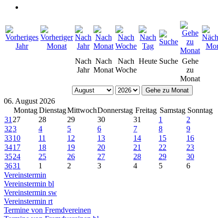
Nach
Nach
Nach
Heute
Suche
Gehe
Jahr
Monat
Woche
zu
Monat
Gehe zu Monat
06. August 2026
Montag
Dienstag
Mittwoch
Donnerstag
Freitag
Samstag
Sonntag
31
27
28
29
30
31
1
2
32
3
4
5
6
7
8
9
33
10
11
12
13
14
15
16
34
17
18
19
20
21
22
23
35
24
25
26
27
28
29
30
36
31
1
2
3
4
5
6
Vereinstermin
Vereinstermin bl
Vereinstermin sw
Vereinstermin rt
Termine von Fremdvereinen